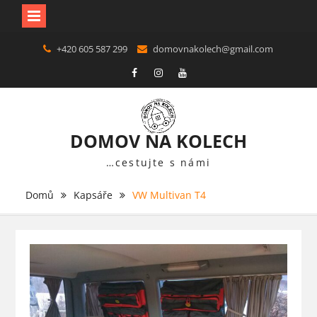
Skip
+420 605 587 299
domovnakolech@gmail.com
to
content
F
in
Y
DOMOV NA KOLECH
…cestujte s námi
Domů
Kapsáře
VW Multivan T4