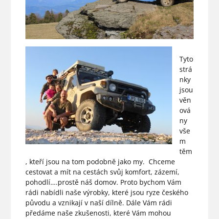
Tyto
strá
nky
jsou
věn
ová
ny
vše
m
těm
, kteří jsou na tom podobně jako my. Chceme
cestovat a mít na cestách svůj komfort, zázemí,
pohodlí….prostě náš domov. Proto bychom Vám
rádi nabídli naše výrobky, které jsou ryze českého
původu a vznikají v naší dílně. Dále Vám rádi
předáme naše zkušenosti, které Vám mohou