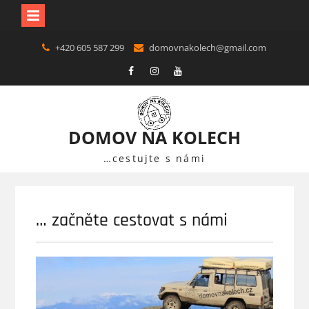
Skip
+420 605 587 299
domovnakolech@gmail.com
to
content
F
in
Y
DOMOV NA KOLECH
…cestujte s námi
… začněte cestovat s námi