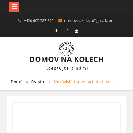
Skip
+420 605 587 299
domovnakolech@gmail.com
to
content
F
in
Y
DOMOV NA KOLECH
…cestujte s námi
Domů
Ostatní
Nezávislé topení včt. instalace