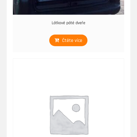
Látkové páté dveře
Čtěte více